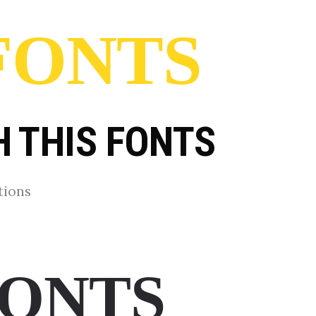
FONTS
H THIS FONTS
tions
FONTS