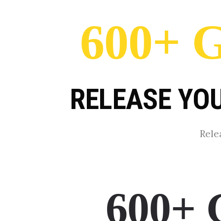
600+
RELEASE YOU
Rele
600+