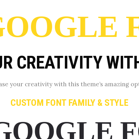
 GOOGLE 
R CREATIVITY WIT
ase your creativity with this theme’s amazing op
CUSTOM FONT FAMILY & STYLE
 GOOGLE 