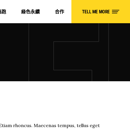
路跑
綠色永續
合作
TELL ME MORE
Etiam rhoncus. Maecenas tempus, tellus eget