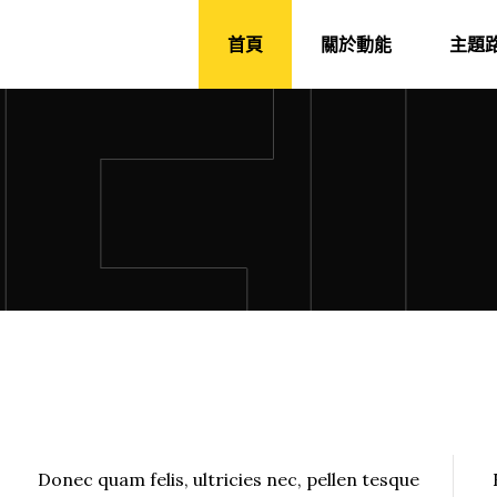
首頁
關於動能
主題
Donec quam felis, ultricies nec, pellen tesque