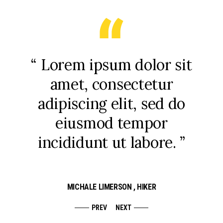
uis
“ Lorem ipsum dolor sit
“ 
arcu
amet, consectetur
que
uis
adipiscing elit, sed do
su
eiusmod tempor
incididunt ut labore. ”
MICHALE LIMERSON
, HIKER
PREV
NEXT