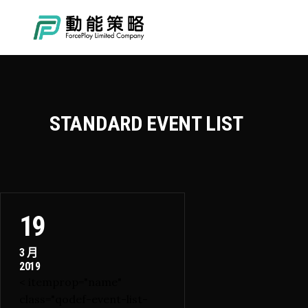
STANDARD EVENT LIST
19
3 月
2019
< itemprop="name"
class="qodef-event-list-