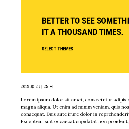
BETTER TO SEE SOMETH
IT A THOUSAND TIMES.
SELECT THEMES
2019 年 2 月 25 日
Lorem ipsum dolor sit amet, consectetur adipisic
magna aliqua. Ut enim ad minim veniam, quis nost
consequat. Duis aute irure dolor in reprehenderit 
Excepteur sint occaecat cupidatat non proident, s