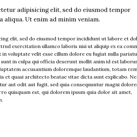
tetur adipisicing elit, sed do eiusmod tempor
na aliqua. Ut enim ad minim veniam.
ing elit, sed do eiusmod tempor incididunt ut labore et do
rud exercitation ullamco laboris nisi ut aliquip ex ea co
in voluptate velit esse cillum dolore eu fugiat nulla pariatu
unt in culpa qui officia deserunt mollit anim id est laboru
t voluptatem accusantium doloremque laudantium, totam re
tis et quasi architecto beatae vitae dicta sunt explicabo. 
ur aut odit aut fugit, sed quia consequuntur magni dolore
rro quisquam est, qui dolorem ipsum quia dolor sit amet,
m.