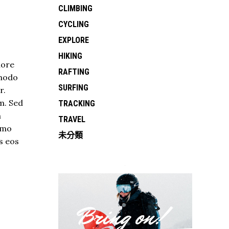
CLIMBING
CYCLING
EXPLORE
HIKING
lore
RAFTING
mmodo
SURFING
r.
m. Sed
TRACKING
m
TRAVEL
Nemo
未分類
s eos