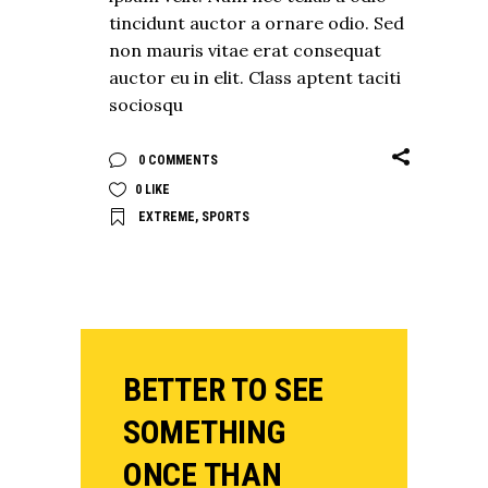
tincidunt auctor a ornare odio. Sed
non mauris vitae erat consequat
auctor eu in elit. Class aptent taciti
sociosqu
0 COMMENTS
0
LIKE
EXTREME
,
SPORTS
BETTER TO SEE
SOMETHING
ONCE THAN