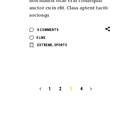
non mauris vitae erat consequat
auctor eu in elit. Class aptent taciti
sociosqu
0 COMMENTS
0
LIKE
EXTREME
,
SPORTS
1
2
3
4