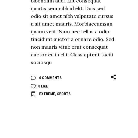
bibendum auci. Elit consequat
ipsutis sem nibh id elit. Duis sed
odio sit amet nibh vulputate cursus
a sit amet mauris. Morbiaccumsan
ipsum velit. Nam nec tellus a odio
tincidunt auctor a ornare odio. Sed
non mauris vitae erat consequat
auctor eu in elit. Class aptent taciti
sociosqu
0 COMMENTS
0
LIKE
EXTREME
,
SPORTS
EXPLORE