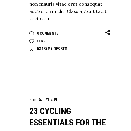
non mauris vitae erat consequat
auctor eu in elit. Class aptent taciti
sociosqu
0 COMMENTS
0
LIKE
EXTREME
,
SPORTS
EXPLORE
2018 年 1 月 4 日
23 CYCLING
ESSENTIALS FOR THE