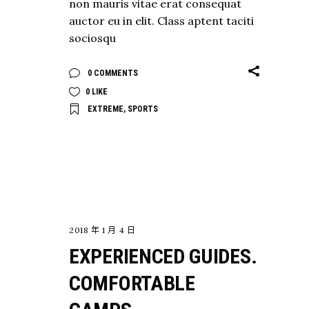
non mauris vitae erat consequat
auctor eu in elit. Class aptent taciti
sociosqu
0 COMMENTS
0
LIKE
EXTREME
,
SPORTS
EXPLORE
2018 年 1 月 4 日
EXPERIENCED GUIDES.
COMFORTABLE