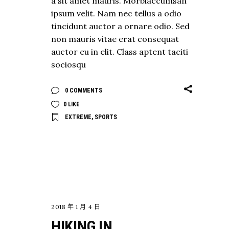
a sit amet mauris. Morbiaccumsan
ipsum velit. Nam nec tellus a odio
tincidunt auctor a ornare odio. Sed
non mauris vitae erat consequat
auctor eu in elit. Class aptent taciti
sociosqu
0 COMMENTS
0
LIKE
EXTREME
,
SPORTS
EXPLORE
2018 年 1 月 4 日
HIKING IN