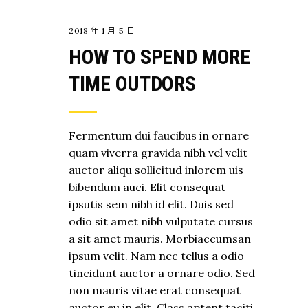
2018 年 1 月 5 日
HOW TO SPEND MORE
TIME OUTDORS
Fermentum dui faucibus in ornare
quam viverra gravida nibh vel velit
auctor aliqu sollicitud inlorem uis
bibendum auci. Elit consequat
ipsutis sem nibh id elit. Duis sed
odio sit amet nibh vulputate cursus
a sit amet mauris. Morbiaccumsan
ipsum velit. Nam nec tellus a odio
tincidunt auctor a ornare odio. Sed
non mauris vitae erat consequat
auctor eu in elit. Class aptent taciti