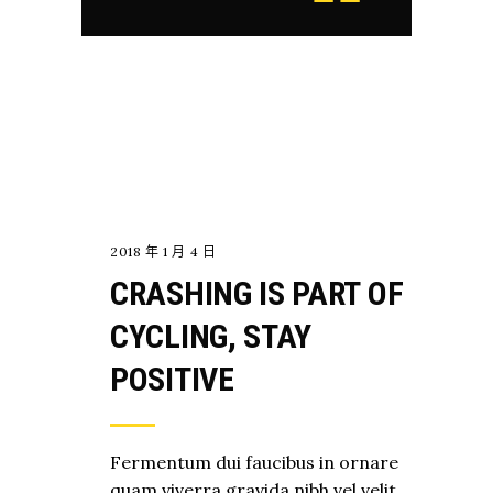
EXPLORE
2018 年 1 月 4 日
CRASHING IS PART OF
CYCLING, STAY
POSITIVE
Fermentum dui faucibus in ornare
quam viverra gravida nibh vel velit