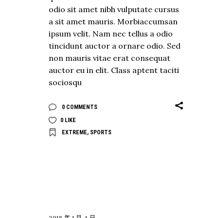
odio sit amet nibh vulputate cursus
a sit amet mauris. Morbiaccumsan
ipsum velit. Nam nec tellus a odio
tincidunt auctor a ornare odio. Sed
non mauris vitae erat consequat
auctor eu in elit. Class aptent taciti
sociosqu
0 COMMENTS
0
LIKE
EXTREME
,
SPORTS
EXPLORE
2018 年 1 月 4 日